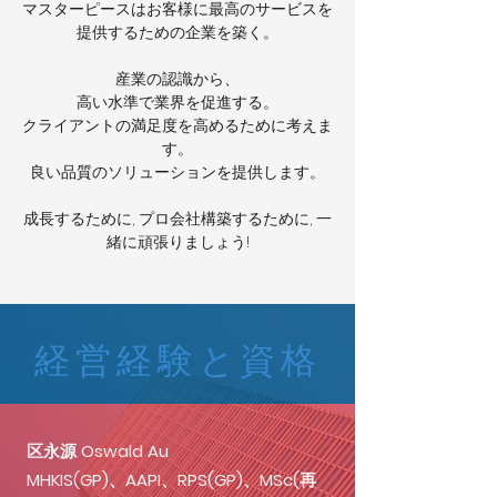
マスターピースはお客様に最高のサービスを
提供するための企業を築く。
産業の認識から、
高い水準で業界を促進する。
クライアントの満足度を高めるために考えま
す。
良い品質のソリューションを提供します。
成長するために, プロ会社構築するために, 一
緒に頑張りましょう!
経営経験と資格
区永源 Oswald Au
MHKIS(GP)、AAPI、RPS(GP)、MSc(再