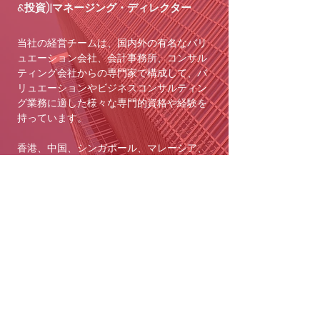
&投資)|マネージング・ディレクター
当社の経営チームは、国内外の有名なバリ
ュエーション会社、会計事務所、コンサル
ティング会社からの専門家で構成して、バ
リュエーションやビジネスコンサルティン
グ業務に適した様々な専門的資格や経験を
持っています。
香港、中国、シンガポール、マレーシア、
インドネシア、日本、韓国、モンゴル、米
国、カナダなど金融および不動産バリュエ
ーションが10年以上の経験を持っていま
す。近年、IPOおよび企業取引に備えた
100以上のバリュエーション報告書に作成
しました。
HKISが公表した買収、合併に関連する上場
詳細と循環、バリュエーションの経験者で
す。2018年から香港ビジネススクールの
中華大学から招かれ、「ホスピタリティ・